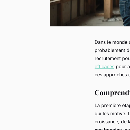
Dans le monde du
probablement dé
recrutement pou
efficaces
pour at
ces approches q
Comprendre
La première étap
qui les motive.
croissance, de l
ces besoins
vou