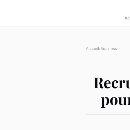
Ac
Accueil
›
Business
Recru
pour