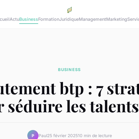
cueil
Actu
Business
Formation
Juridique
Management
Marketing
Servi
BUSINESS
tement btp : 7 stra
 séduire les talents
Paul
25 février 2025
10 min de lecture
P