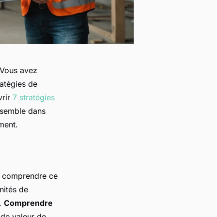
. Vous avez
atégies de
vrir
7 stratégies
ensemble dans
ment.
de comprendre ce
nités de
t.
Comprendre
 de valeur de