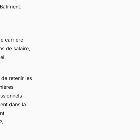
 Bâtiment.
de carrière
s de salaire,
el.
de retenir les
nières
essionnels
sent dans la
nt
P.