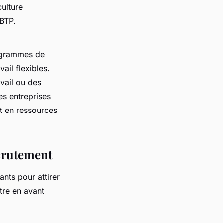
culture
 BTP.
rogrammes de
ail flexibles.
avail ou des
es entreprises
rt en ressources
ecrutement
nts pour attirer
ttre en avant