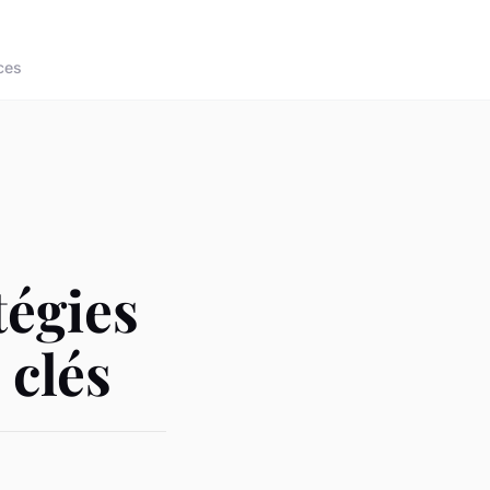
ces
tégies
 clés